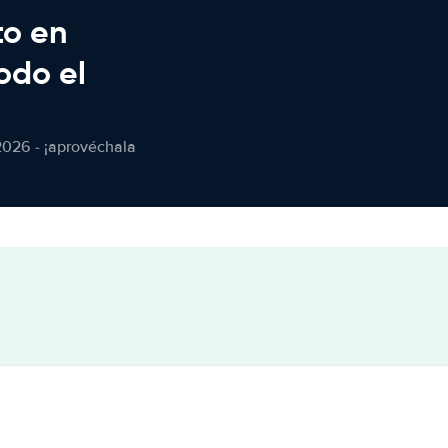
to en
odo el
2026 - ¡aprovéchala