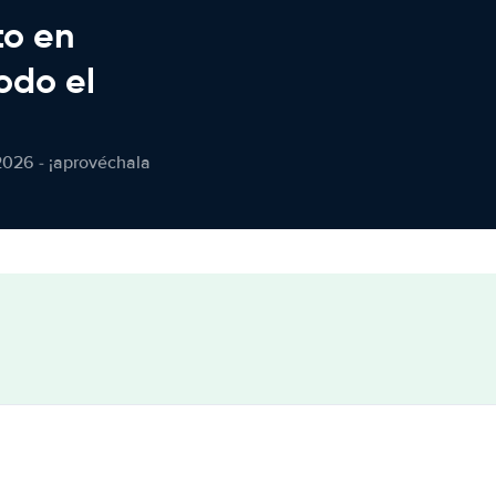
to en
odo el
2026 - ¡aprovéchala