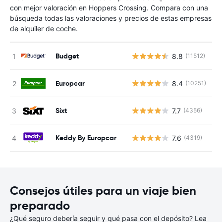
con mejor valoración en Hoppers Crossing. Compara con una
búsqueda todas las valoraciones y precios de estas empresas
de alquiler de coche.
Budget
8.8
(11512)
N
Europcar
8.4
(10251)
N
Sixt
7.7
(4356)
N
Keddy By Europcar
7.6
(4319)
N
Consejos útiles para un viaje bien
preparado
¿Qué seguro debería seguir y qué pasa con el depósito? Lea