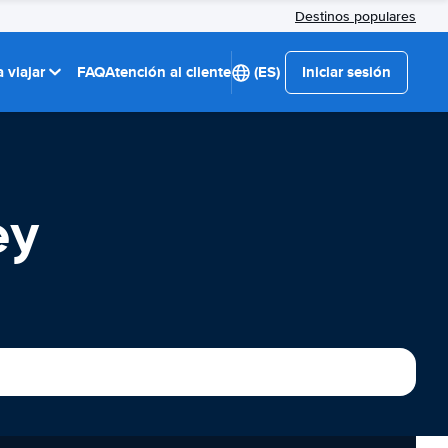
Destinos populares
 viajar
FAQ
Atención al cliente
(ES)
Iniciar sesión
ey