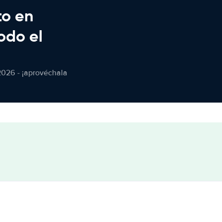
to en
odo el
2026 - ¡aprovéchala