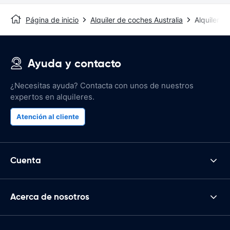
Página de inicio
Alquiler de coches Australia
Alquiler d
Ayuda y contacto
¿Necesitas ayuda? Contacta con unos de nuestros
expertos en alquileres.
Atención al cliente
Cuenta
Acerca de nosotros