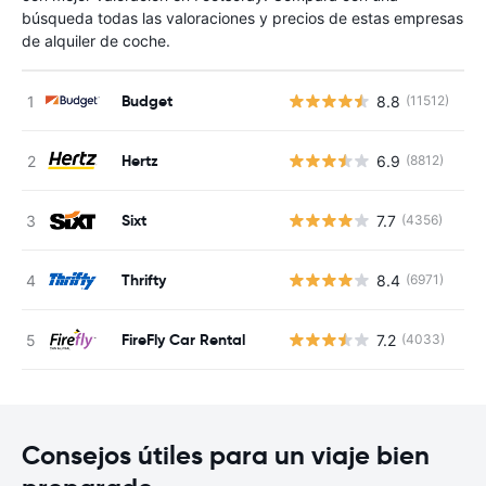
búsqueda todas las valoraciones y precios de estas empresas
de alquiler de coche.
Budget
8.8
(11512)
N
Hertz
6.9
(8812)
N
Sixt
7.7
(4356)
N
Thrifty
8.4
(6971)
N
FireFly Car Rental
7.2
(4033)
N
Consejos útiles para un viaje bien