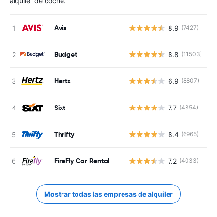
alquiler de coche.
Avis
8.9
(7427)
N
Budget
8.8
(11503)
N
Hertz
6.9
(8807)
N
Sixt
7.7
(4354)
N
Thrifty
8.4
(6965)
N
FireFly Car Rental
7.2
(4033)
N
Mostrar todas las empresas de alquiler