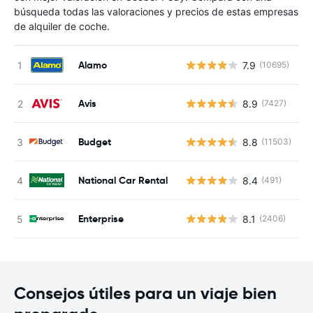
búsqueda todas las valoraciones y precios de estas empresas
de alquiler de coche.
Alamo
7.9
(10695)
N
Avis
8.9
(7427)
N
Budget
8.8
(11503)
N
National Car Rental
8.4
(491)
N
Enterprise
8.1
(2406)
N
Consejos útiles para un viaje bien