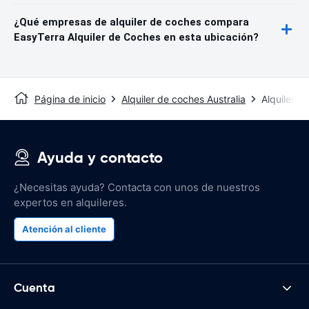
¿Qué empresas de alquiler de coches compara
EasyTerra Alquiler de Coches en esta ubicación?
Página de inicio
Alquiler de coches Australia
Alquiler 
Ayuda y contacto
¿Necesitas ayuda? Contacta con unos de nuestros
expertos en alquileres.
Atención al cliente
Cuenta