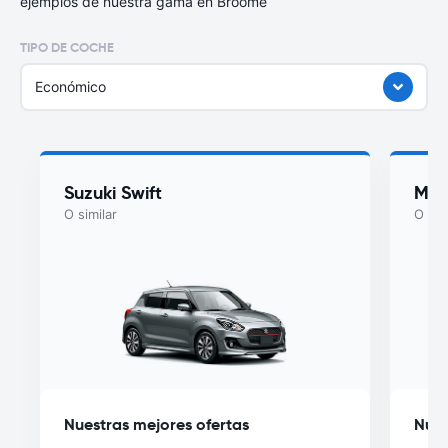
ejemplos de nuestra gama en Broome
TIPO DE COCHE
Económico
Suzuki Swift
Maz
O similar
O sim
Nuestras mejores ofertas
Nues