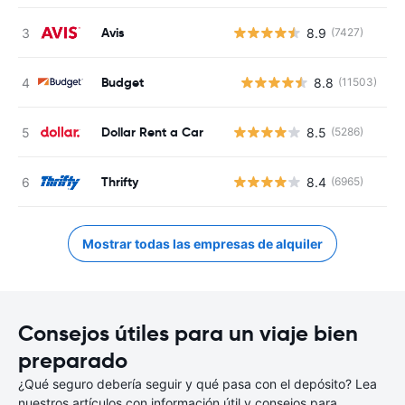
Avis
8.9
(7427)
Budget
8.8
(11503)
N
Dollar Rent a Car
8.5
(5286)
Thrifty
8.4
(6965)
Mostrar todas las empresas de alquiler
Consejos útiles para un viaje bien
preparado
¿Qué seguro debería seguir y qué pasa con el depósito? Lea
nuestros artículos con información útil y consejos para