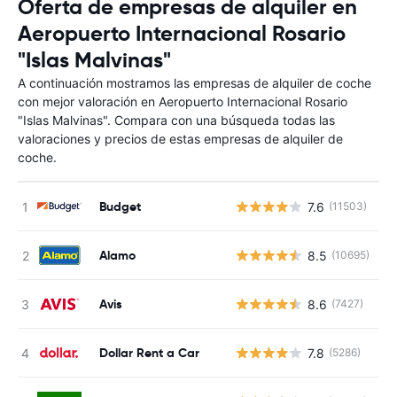
Oferta de empresas de alquiler en
Aeropuerto Internacional Rosario
"Islas Malvinas"
A continuación mostramos las empresas de alquiler de coche
con mejor valoración en Aeropuerto Internacional Rosario
"Islas Malvinas". Compara con una búsqueda todas las
valoraciones y precios de estas empresas de alquiler de
coche.
Budget
7.6
(11503)
N
Alamo
8.5
(10695)
N
Avis
8.6
(7427)
N
Dollar Rent a Car
7.8
(5286)
N