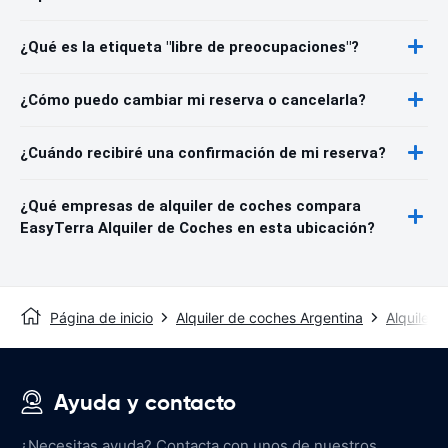
¿Qué es la etiqueta "libre de preocupaciones"?
¿Cómo puedo cambiar mi reserva o cancelarla?
¿Cuándo recibiré una confirmación de mi reserva?
¿Qué empresas de alquiler de coches compara
EasyTerra Alquiler de Coches en esta ubicación?
Página de inicio
Alquiler de coches Argentina
Alquiler 
Ayuda y contacto
¿Necesitas ayuda? Contacta con unos de nuestros