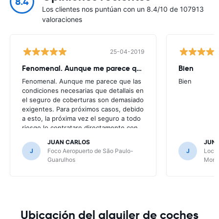
8.4
Los clientes nos puntúan con un 8.4/10 de 107913
valoraciones
25-04-2019
Fenomenal. Aunque me parece que
Bien
Fenomenal. Aunque me parece que las
Bien
condiciones necesarias que detallais en
el seguro de coberturas son demasiado
exigentes. Para próximos casos, debido
a esto, la próxima vez el seguro a todo
riesgo lo contratare directamente con
la alquiladora.
JUAN CARLOS
JUN
J
Foco Aeropuerto de São Paulo-
J
Local
Guarulhos
Mont
Ubicación del alquiler de coches