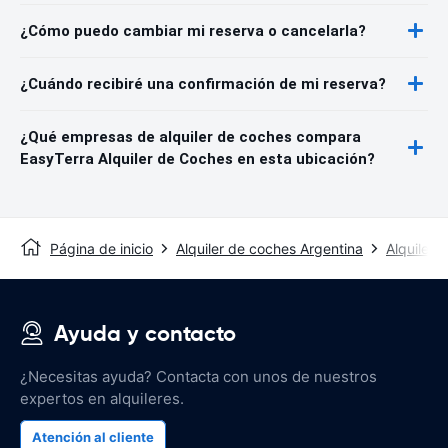
¿Cómo puedo cambiar mi reserva o cancelarla?
¿Cuándo recibiré una confirmación de mi reserva?
¿Qué empresas de alquiler de coches compara
EasyTerra Alquiler de Coches en esta ubicación?
Página de inicio
Alquiler de coches Argentina
Alquiler
Ayuda y contacto
¿Necesitas ayuda? Contacta con unos de nuestros
expertos en alquileres.
Atención al cliente