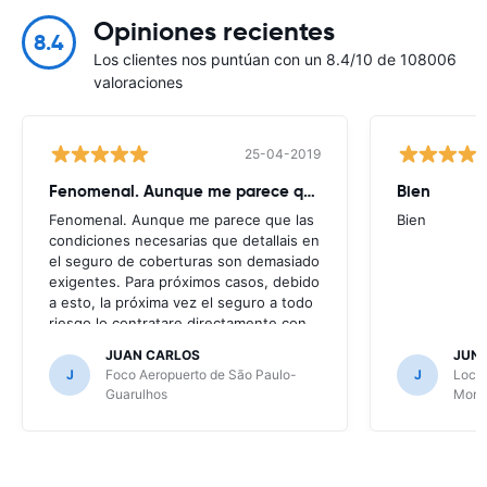
Opiniones recientes
8.4
Los clientes nos puntúan con un 8.4/10 de 108006
valoraciones
25-04-2019
Fenomenal. Aunque me parece que
Bien
Fenomenal. Aunque me parece que las
Bien
condiciones necesarias que detallais en
el seguro de coberturas son demasiado
exigentes. Para próximos casos, debido
a esto, la próxima vez el seguro a todo
riesgo lo contratare directamente con
la alquiladora.
JUAN CARLOS
JUN
J
Foco Aeropuerto de São Paulo-
J
Local
Guarulhos
Mont