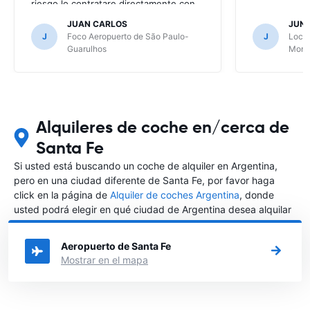
riesgo lo contratare directamente con
la alquiladora.
JUAN CARLOS
JUN
J
Foco Aeropuerto de São Paulo-
J
Local
Guarulhos
Mont
Alquileres de coche en/cerca de
Santa Fe
Si usted está buscando un coche de alquiler en Argentina,
pero en una ciudad diferente de Santa Fe, por favor haga
click en la página de
Alquiler de coches Argentina
, donde
usted podrá elegir en qué ciudad de Argentina desea alquilar
un coche.
Aeropuerto de Santa Fe
Mostrar en el mapa