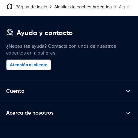
Página de inicio
Alquiler de coches Argentina
Alquiler 
Ayuda y contacto
¿Necesitas ayuda? Contacta con unos de nuestros
expertos en alquileres.
Atención al cliente
Cuenta
Acerca de nosotros