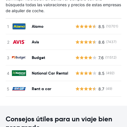
búsqueda todas las valoraciones y precios de estas empresas
de alquiler de coche.
Alamo
8.5
(10701)
N
Avis
8.6
(7437)
N
Budget
7.6
(11512)
N
National Car Rental
8.5
(492)
N
Rent a car
8.7
(49)
N
Consejos útiles para un viaje bien