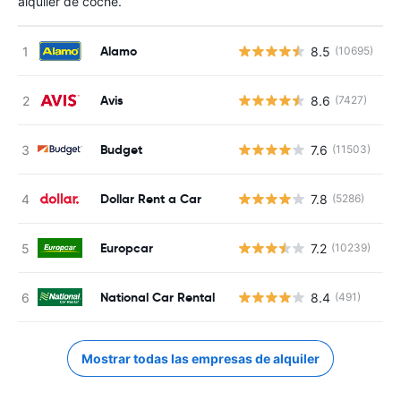
alquiler de coche.
Alamo
8.5
(10695)
N
Avis
8.6
(7427)
N
Budget
7.6
(11503)
N
Dollar Rent a Car
7.8
(5286)
N
Europcar
7.2
(10239)
N
National Car Rental
8.4
(491)
N
Mostrar todas las empresas de alquiler