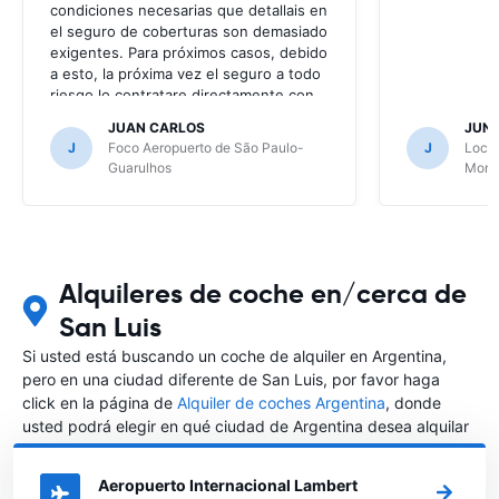
condiciones necesarias que detallais en
el seguro de coberturas son demasiado
exigentes. Para próximos casos, debido
a esto, la próxima vez el seguro a todo
riesgo lo contratare directamente con
la alquiladora.
JUAN CARLOS
JUN
J
Foco Aeropuerto de São Paulo-
J
Local
Guarulhos
Mont
Alquileres de coche en/cerca de
San Luis
Si usted está buscando un coche de alquiler en Argentina,
pero en una ciudad diferente de San Luis, por favor haga
click en la página de
Alquiler de coches Argentina
, donde
usted podrá elegir en qué ciudad de Argentina desea alquilar
un coche.
Aeropuerto Internacional Lambert