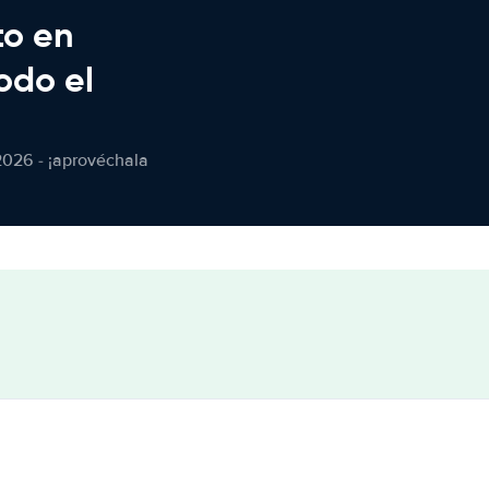
to en
odo el
2026 - ¡aprovéchala