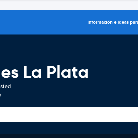
Información e ideas para
hes La Plata
usted
a