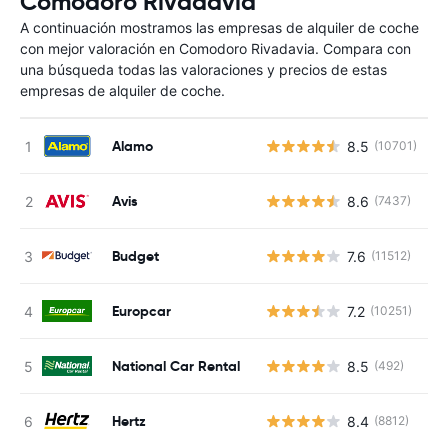
Comodoro Rivadavia
A continuación mostramos las empresas de alquiler de coche
con mejor valoración en Comodoro Rivadavia. Compara con
una búsqueda todas las valoraciones y precios de estas
empresas de alquiler de coche.
Alamo
8.5
(10701)
N
Avis
8.6
(7437)
N
Budget
7.6
(11512)
N
Europcar
7.2
(10251)
N
National Car Rental
8.5
(492)
N
Hertz
8.4
(8812)
N