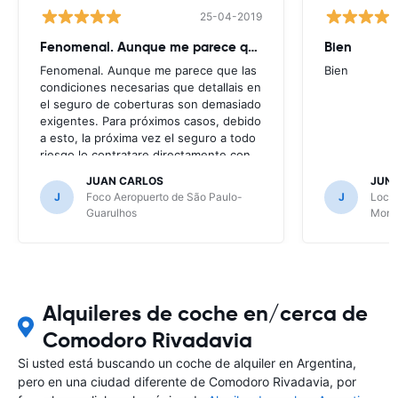
25-04-2019
Fenomenal. Aunque me parece que
Bien
Fenomenal. Aunque me parece que las
Bien
condiciones necesarias que detallais en
el seguro de coberturas son demasiado
exigentes. Para próximos casos, debido
a esto, la próxima vez el seguro a todo
riesgo lo contratare directamente con
la alquiladora.
JUAN CARLOS
JUN
J
Foco Aeropuerto de São Paulo-
J
Local
Guarulhos
Mont
Alquileres de coche en/cerca de
Comodoro Rivadavia
Si usted está buscando un coche de alquiler en Argentina,
pero en una ciudad diferente de Comodoro Rivadavia, por