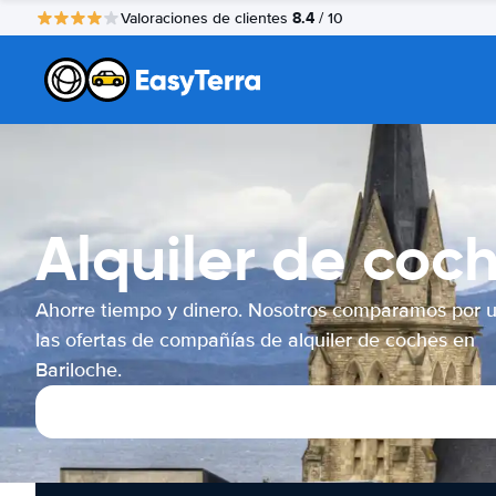
8.4
Valoraciones de clientes
/ 10
Alquiler de coc
Ahorre tiempo y dinero. Nosotros comparamos por 
las ofertas de compañías de alquiler de coches en
Bariloche.