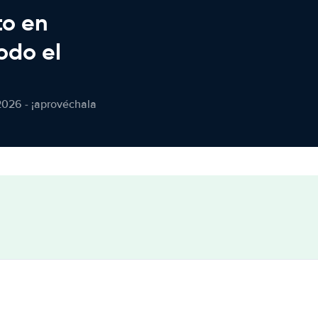
to en
odo el
2026 - ¡aprovéchala