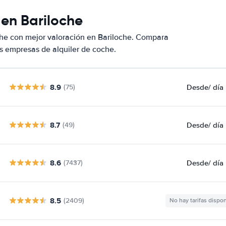
 en Bariloche
he con mejor valoración en Bariloche. Compara
s empresas de alquiler de coche.
8.9
Desde
/ día
(75)
8.7
Desde
/ día
(49)
8.6
Desde
/ día
(7437)
8.5
(2409)
No hay tarifas dispo