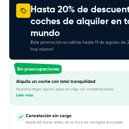
Hasta 20% de descuen
coches de alquiler en t
mundo
Esta promoción es válida hasta 11 de agosto de 
hoy mismo!
Sin preocupaciones
Alquila un coche con total tranquilidad
Nuestra mejor opción para un viaje sin complicaciones.
Leer más
Cancelación
sin cargo
Hasta 48 horas antes de la hora de recogida acordada