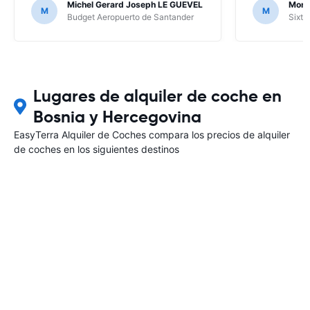
Michel Gerard Joseph LE GUEVEL
Moni
M
M
no ha hecho falta, al no haber ningún
Budget Aeropuerto de Santander
Sixt 
problema, pero en caso contrario...
Lugares de alquiler de coche en
Bosnia y Hercegovina
EasyTerra Alquiler de Coches compara los precios de alquiler
de coches en los siguientes destinos