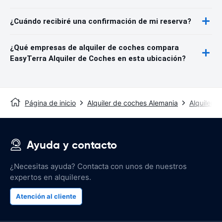
¿Cuándo recibiré una confirmación de mi reserva?
¿Qué empresas de alquiler de coches compara
EasyTerra Alquiler de Coches en esta ubicación?
Página de inicio
Alquiler de coches Alemania
Alquiler 
Ayuda y contacto
¿Necesitas ayuda? Contacta con unos de nuestros
expertos en alquileres.
Atención al cliente