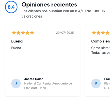
Opiniones recientes
8.4
Los clientes nos puntúan con un 8.4/10 de 108006
valoraciones
20-07-2025
Buena
Como siempr
Buena
Como siempre
Todas las op
Josefa Galan
Franc
J
National Car Rental Aeropuerto de
F
Flex 
Frankfurt-Hahn
Nure