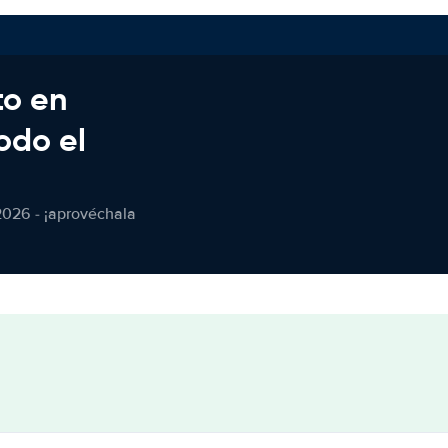
to en
odo el
2026 - ¡aprovéchala