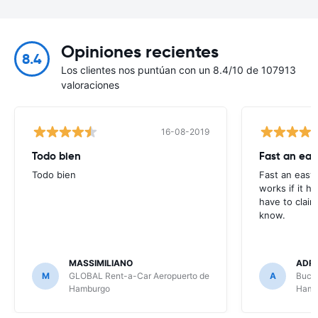
Opiniones recientes
8.4
Los clientes nos puntúan con un 8.4/10 de 107913
valoraciones
16-08-2019
Todo bien
Fast an easy.
Todo bien
Fast an easy.
works if it 
have to claim
know.
MASSIMILIANO
ADR
M
GLOBAL Rent-a-Car Aeropuerto de
A
Buchb
Hamburgo
Hamb