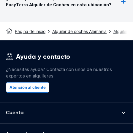
EasyTerra Alquiler de Coches en esta ubicación?
Página de inicio
Alquiler de coches Alemania
Alquiler 
Ayuda y contacto
¿Necesitas ayuda? Contacta con unos de nuestros
expertos en alquileres.
Atención al cliente
Cuenta