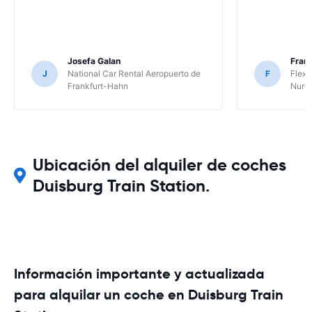
Josefa Galan
Franc
J
National Car Rental Aeropuerto de
F
Flex 
Frankfurt-Hahn
Nure
Ubicación del alquiler de coches
Duisburg Train Station.
Información importante y actualizada
para alquilar un coche en Duisburg Train