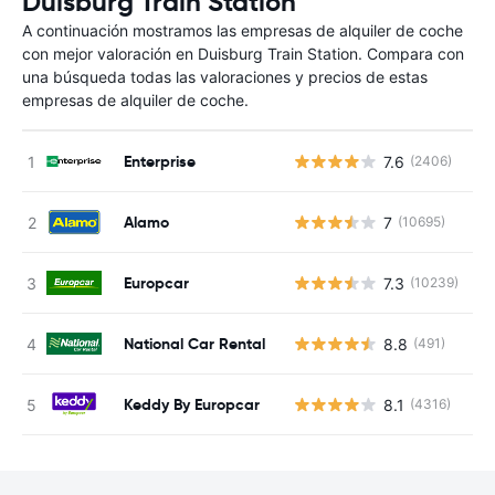
Duisburg Train Station
A continuación mostramos las empresas de alquiler de coche
con mejor valoración en Duisburg Train Station. Compara con
una búsqueda todas las valoraciones y precios de estas
empresas de alquiler de coche.
Enterprise
7.6
(2406)
N
Alamo
7
(10695)
N
Europcar
7.3
(10239)
N
National Car Rental
8.8
(491)
N
Keddy By Europcar
8.1
(4316)
N