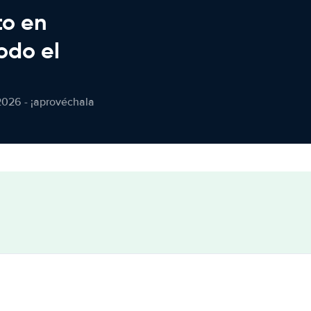
to en
odo el
2026 - ¡aprovéchala