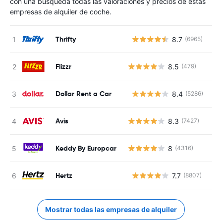
con una búsqueda todas las valoraciones y precios de estas
empresas de alquiler de coche.
Thrifty
8.7
(6965)
N
Flizzr
8.5
(479)
Dollar Rent a Car
8.4
(5286)
N
Avis
8.3
(7427)
Keddy By Europcar
8
(4316)
Hertz
7.7
(8807)
N
Mostrar todas las empresas de alquiler