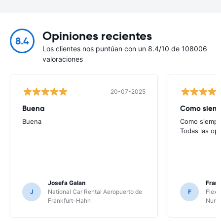
Opiniones recientes
8.4
Los clientes nos puntúan con un 8.4/10 de 108006
valoraciones
20-07-2025
Buena
Como siempr
Buena
Como siempre
Todas las op
Josefa Galan
Franc
J
National Car Rental Aeropuerto de
F
Flex 
Frankfurt-Hahn
Nure