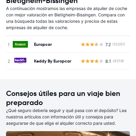
Bietigheim-Bissingen
A continuación mostramos las empresas de alquiler de coche
con mejor valoración en Bietigheim-Bissingen. Compara con
una búsqueda todas las valoraciones y precios de estas
empresas de alquiler de coche.
Europcar
7.2
(10251)
N
Keddy By Europcar
8.1
(4319)
N
Consejos útiles para un viaje bien
preparado
¿Qué seguro debería seguir y qué pasa con el depósito? Lea
nuestros artículos con información útil y consejos para
asegurarse de que elige el alquiler correcto para usted.