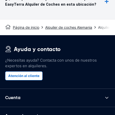
EasyTerra Alquiler de Coches en esta ubicación?
Página de inicio
Alquiler de coches Alemania
Alquiler 
Ayuda y contacto
¿Necesitas ayuda? Contacta con unos de nuestros
expertos en alquileres.
Atención al cliente
Cuenta