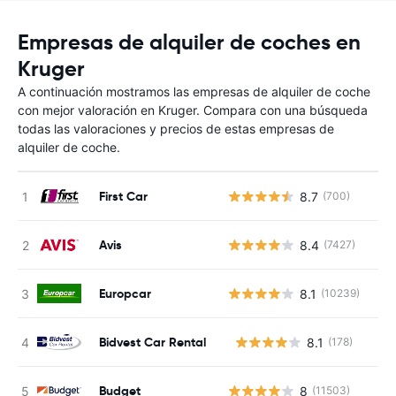
Empresas de alquiler de coches en
Kruger
A continuación mostramos las empresas de alquiler de coche
con mejor valoración en Kruger. Compara con una búsqueda
todas las valoraciones y precios de estas empresas de
alquiler de coche.
First Car
8.7
(700)
Avis
8.4
(7427)
Europcar
8.1
(10239)
Bidvest Car Rental
8.1
(178)
N
Budget
8
(11503)