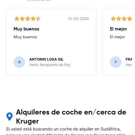
12-02-2024
Muy buenos
El mejor
Muy buenos
El mejor
ANTONIO LOSA GIL
FRA
A
F
Hertz Aeropuerto de Fez
Hertz
Alquileres de coche en/cerca de
Kruger
Si usted está buscando un coche de alquiler en Sudáfrica,