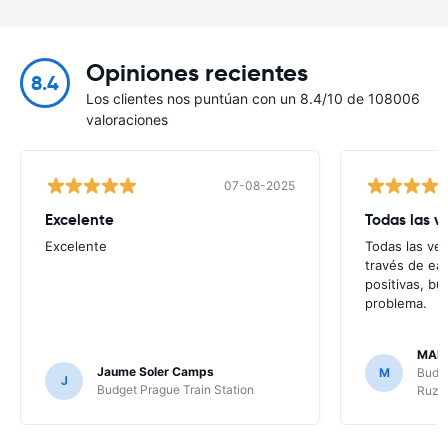
Opiniones recientes
8.4
Los clientes nos puntúan con un 8.4/10 de 108006
valoraciones
07-08-2025
Excelente
Todas las v
Excelente
Todas las ve
través de eas
positivas, b
problema.
MAR
Jaume Soler Camps
M
Budge
J
Budget Prague Train Station
Ruzy