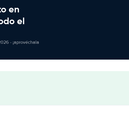
to en
odo el
2026 - ¡aprovéchala