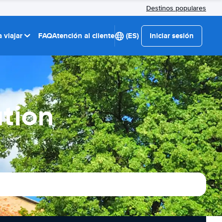
Destinos populares
 viajar
FAQ
Atención al cliente
(ES)
Iniciar sesión
ation