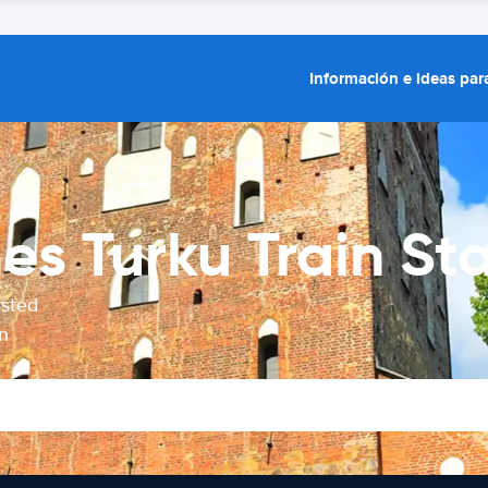
Información e ideas para
es Turku Train St
usted
n