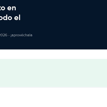
to en
odo el
2026 - ¡aprovéchala