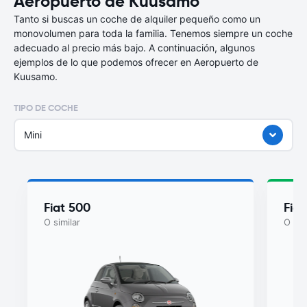
Aeropuerto de Kuusamo
Tanto si buscas un coche de alquiler pequeño como un
monovolumen para toda la familia. Tenemos siempre un coche
adecuado al precio más bajo. A continuación, algunos
ejemplos de lo que podemos ofrecer en Aeropuerto de
Kuusamo.
TIPO DE COCHE
Mini
Fiat 500
Fiat
O similar
O sim