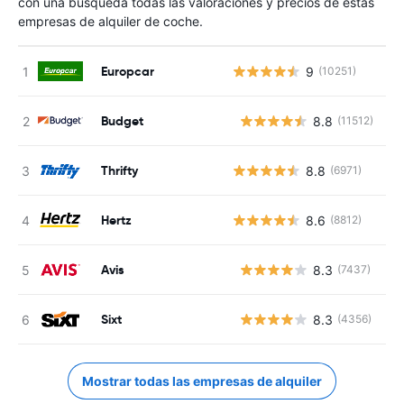
con una búsqueda todas las valoraciones y precios de estas
empresas de alquiler de coche.
Europcar
9
(10251)
Budget
8.8
(11512)
N
Thrifty
8.8
(6971)
Hertz
8.6
(8812)
Avis
8.3
(7437)
N
Sixt
8.3
(4356)
N
Mostrar todas las empresas de alquiler