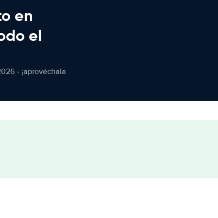
to en
odo el
2026 - ¡aprovéchala