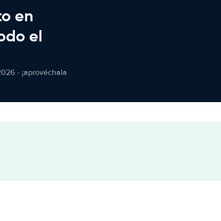
to en
odo el
2026 - ¡aprovéchala