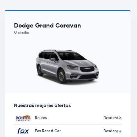
Dodge Grand Caravan
O similar
Nuestras mejores ofertas
Routes
Desde
/día
Fox Rent A Car
Desde
/día