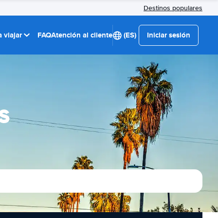
Destinos populares
 viajar
FAQ
Atención al cliente
(ES)
Iniciar sesión
s