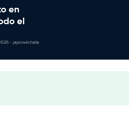
to en
odo el
2026 - ¡aprovéchala