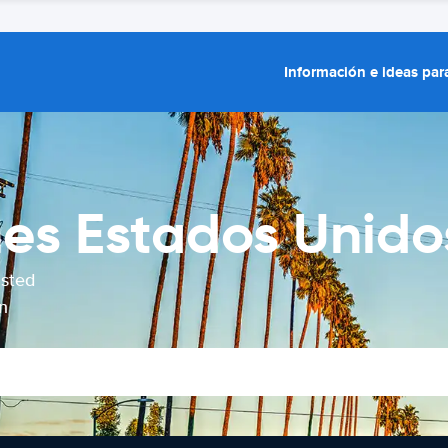
Información e ideas para
hes Estados Unido
usted
n