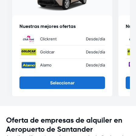
Nuestras mejores ofertas
Nues
Clickrent
Desde
/día
Goldcar
Desde
/día
Alamo
Desde
/día
Seleccionar
Oferta de empresas de alquiler en
Aeropuerto de Santander