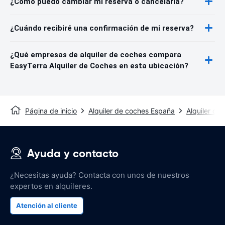
¿Cómo puedo cambiar mi reserva o cancelarla?
¿Cuándo recibiré una confirmación de mi reserva?
¿Qué empresas de alquiler de coches compara
EasyTerra Alquiler de Coches en esta ubicación?
Página de inicio
Alquiler de coches España
Alquiler de
Ayuda y contacto
¿Necesitas ayuda? Contacta con unos de nuestros
expertos en alquileres.
Atención al cliente