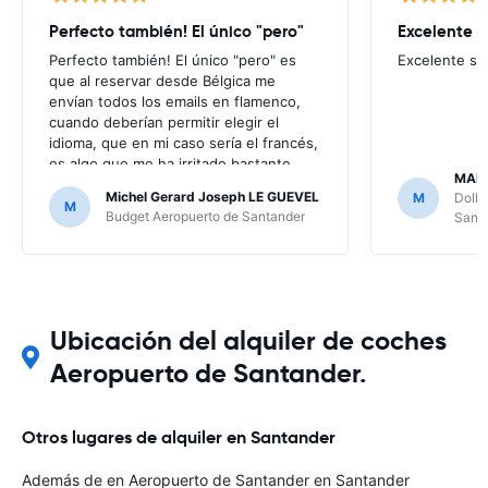
Perfecto también! El único "pero"
Excelente s
Perfecto también! El único "pero" es
Excelente ser
que al reservar desde Bélgica me
envían todos los emails en flamenco,
cuando deberían permitir elegir el
idioma, que en mi caso sería el francés,
es algo que me ha irritado bastante
MARI
puesto que no entendía nada de los
Michel Gerard Joseph LE GUEVEL
M
Dolla
mensajes que me enviaban; por suerte
M
Budget Aeropuerto de Santander
Sant
no ha hecho falta, al no haber ningún
problema, pero en caso contrario...
Ubicación del alquiler de coches
Aeropuerto de Santander.
Otros lugares de alquiler en Santander
Además de en Aeropuerto de Santander en Santander