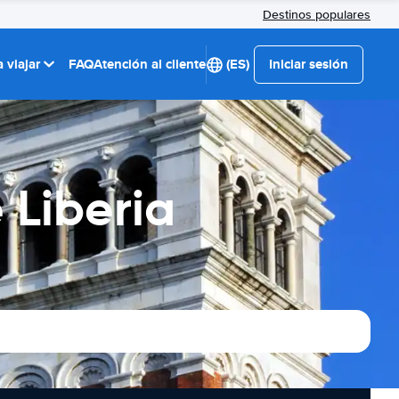
Destinos populares
 viajar
FAQ
Atención al cliente
(ES)
Iniciar sesión
 Liberia