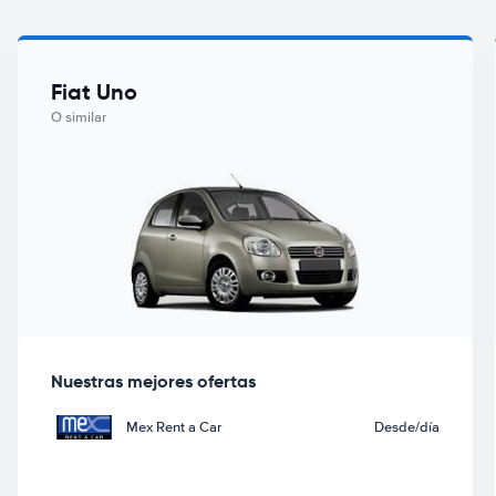
Fiat Uno
O similar
Nuestras mejores ofertas
Mex Rent a Car
Desde
/día