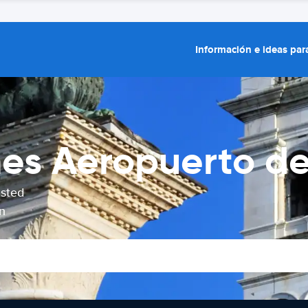
Información e ideas para
hes Aeropuerto de
usted
n