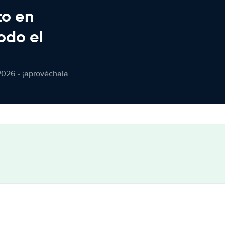
to en
odo el
2026 - ¡aprovéchala