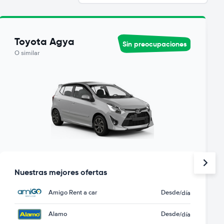
Toyota Agya
Sin preocupaciones
O similar
Nuestras mejores ofertas
Amigo Rent a car
Desde
/día
Alamo
Desde
/día