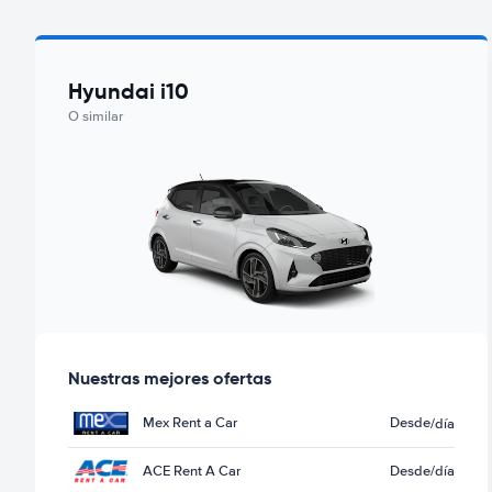
Hyundai i10
O similar
Nuestras mejores ofertas
Mex Rent a Car
Desde
/día
ACE Rent A Car
Desde
/día