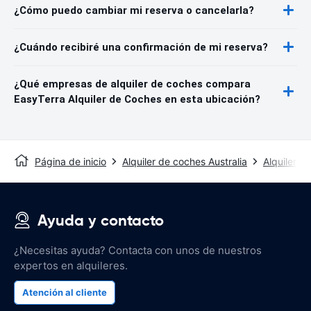
¿Cómo puedo cambiar mi reserva o cancelarla?
¿Cuándo recibiré una confirmación de mi reserva?
¿Qué empresas de alquiler de coches compara
EasyTerra Alquiler de Coches en esta ubicación?
Página de inicio
Alquiler de coches Australia
Alquiler d
Ayuda y contacto
¿Necesitas ayuda? Contacta con unos de nuestros
expertos en alquileres.
Atención al cliente