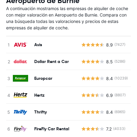
Aeropuerto de Burnie
A continuación mostramos las empresas de alquiler de coche
con mejor valoración en Aeropuerto de Burnie. Compara con
una búsqueda todas las valoraciones y precios de estas
empresas de alquiler de coche.
Avis
8.9
(7427)
N
Dollar Rent a Car
8.5
(5286)
N
Europcar
8.4
(10239)
N
Hertz
6.9
(8807)
N
Thrifty
8.4
(6965)
N
FireFly Car Rental
7.2
(4033)
N