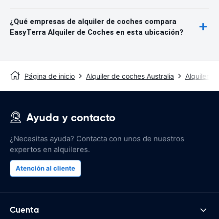
¿Qué empresas de alquiler de coches compara
EasyTerra Alquiler de Coches en esta ubicación?
Página de inicio
Alquiler de coches Australia
Alquiler d
Ayuda y contacto
¿Necesitas ayuda? Contacta con unos de nuestros
expertos en alquileres.
Atención al cliente
Cuenta