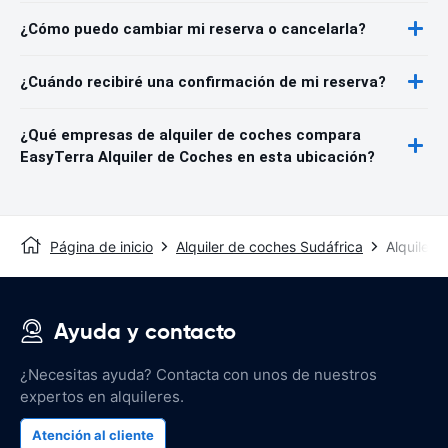
¿Cómo puedo cambiar mi reserva o cancelarla?
¿Cuándo recibiré una confirmación de mi reserva?
¿Qué empresas de alquiler de coches compara
EasyTerra Alquiler de Coches en esta ubicación?
Página de inicio
Alquiler de coches Sudáfrica
Alquiler 
Ayuda y contacto
¿Necesitas ayuda? Contacta con unos de nuestros
expertos en alquileres.
Atención al cliente