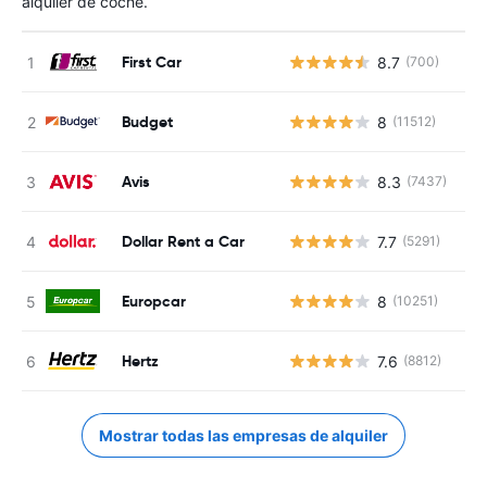
alquiler de coche.
First Car
8.7
(700)
N
Budget
8
(11512)
N
Avis
8.3
(7437)
N
Dollar Rent a Car
7.7
(5291)
N
Europcar
8
(10251)
N
Hertz
7.6
(8812)
N
Mostrar todas las empresas de alquiler