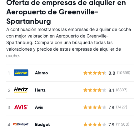
Oferta de empresas de alquiler en
Aeropuerto de Greenville-
Spartanburg
A continuación mostramos las empresas de alquiler de coche
con mejor valoración en Aeropuerto de Greenville-
Spartanburg. Compara con una búsqueda todas las
valoraciones y precios de estas empresas de alquiler de
coche.
Alamo
8.8
(10695)
N
Hertz
8.1
(8807)
N
Avis
7.8
(7427)
N
Budget
7.8
(11503)
N