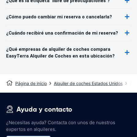
¿Qué es la etiqueta "libre de preocupaciones"?
¿Cómo puedo cambiar mi reserva o cancelarla?
¿Cuándo recibiré una confirmación de mi reserva?
¿Qué empresas de alquiler de coches compara
EasyTerra Alquiler de Coches en esta ubicación?
Página de inicio
Alquiler de coches Estados Unidos
Alq
Ayuda y contacto
¿Necesitas ayuda? Contacta con unos de nuestros
expertos en alquileres.