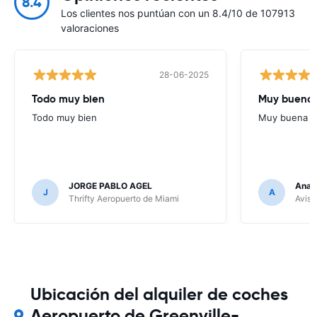
8.4
Los clientes nos puntúan con un 8.4/10 de 107913
valoraciones
28-06-2025
Todo muy bien
Muy buena
Todo muy bien
Muy buena
JORGE PABLO AGEL
Ana G
J
A
Thrifty Aeropuerto de Miami
Avis 
Ubicación del alquiler de coches
Aeropuerto de Greenville-