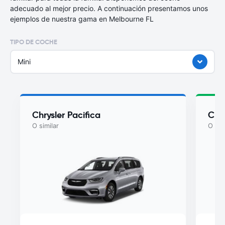
adecuado al mejor precio. A continuación presentamos unos
ejemplos de nuestra gama en Melbourne FL
TIPO DE COCHE
Mini
Chrysler Pacifica
Chry
O similar
O sim