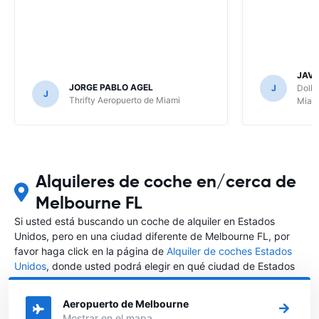
JAVI
JORGE PABLO AGEL
J
Dolla
J
Thrifty Aeropuerto de Miami
Miam
Alquileres de coche en/cerca de
Melbourne FL
Si usted está buscando un coche de alquiler en Estados
Unidos, pero en una ciudad diferente de Melbourne FL, por
favor haga click en la página de
Alquiler de coches Estados
Unidos
, donde usted podrá elegir en qué ciudad de Estados
Unidos desea alquilar un coche.
Aeropuerto de Melbourne
Mostrar en el mapa