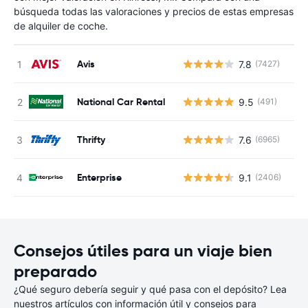
búsqueda todas las valoraciones y precios de estas empresas
de alquiler de coche.
Avis
7.8
(7427)
N
National Car Rental
9.5
(491)
N
Thrifty
7.6
(6965)
N
Enterprise
9.1
(2406)
N
Consejos útiles para un viaje bien
preparado
¿Qué seguro debería seguir y qué pasa con el depósito? Lea
nuestros artículos con información útil y consejos para