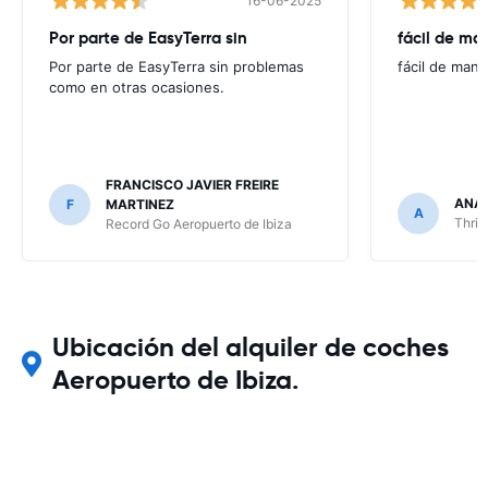
16-06-2025
Por parte de EasyTerra sin
fácil de ma
Por parte de EasyTerra sin problemas
fácil de mane
como en otras ocasiones.
FRANCISCO JAVIER FREIRE
ANA
F
MARTINEZ
A
Thrif
Record Go Aeropuerto de Ibiza
Ubicación del alquiler de coches
Aeropuerto de Ibiza.