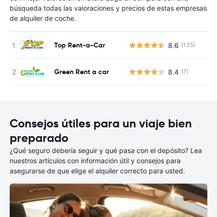
búsqueda todas las valoraciones y precios de estas empresas
de alquiler de coche.
Top Rent-a-Car
8.6
(135)
N
Green Rent a car
8.4
(7)
N
Consejos útiles para un viaje bien
preparado
¿Qué seguro debería seguir y qué pasa con el depósito? Lea
nuestros artículos con información útil y consejos para
asegurarse de que elige el alquiler correcto para usted.