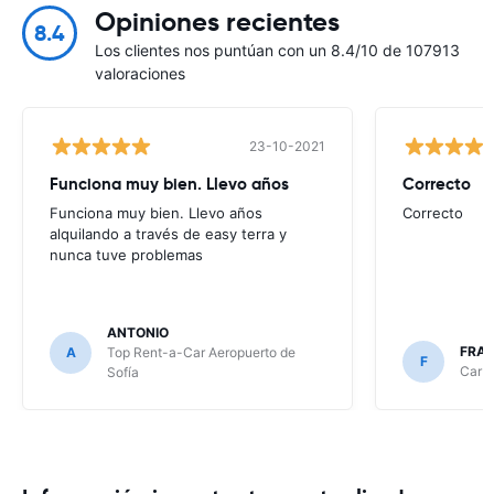
Opiniones recientes
8.4
Los clientes nos puntúan con un 8.4/10 de 107913
valoraciones
23-10-2021
Funciona muy bien. Llevo años
Correcto
Funciona muy bien. Llevo años
Correcto
alquilando a través de easy terra y
nunca tuve problemas
ANTONIO
FRA
A
Top Rent-a-Car Aeropuerto de
F
CarRe
Sofía