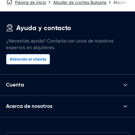
Página de inicio
Alquiler de coches Bulgaria
Alquiler d
Ayuda y contacto
¿Necesitas ayuda? Contacta con unos de nuestros
expertos en alquileres.
Atención al cliente
Cuenta
Acerca de nosotros