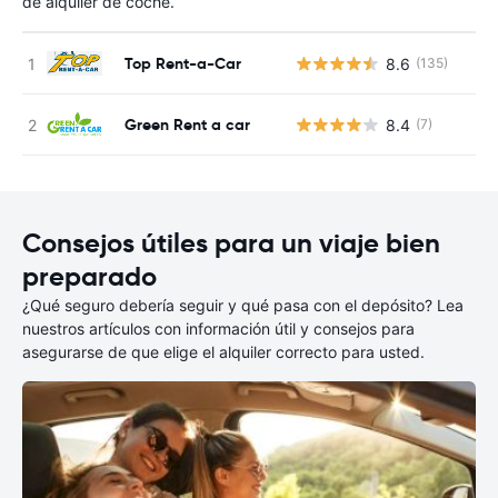
de alquiler de coche.
Top Rent-a-Car
8.6
(135)
N
Green Rent a car
8.4
(7)
N
Consejos útiles para un viaje bien
preparado
¿Qué seguro debería seguir y qué pasa con el depósito? Lea
nuestros artículos con información útil y consejos para
asegurarse de que elige el alquiler correcto para usted.