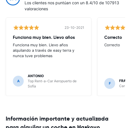
Los clientes nos puntúan con un 8.4/10 de 107913
valoraciones
23-10-2021
Funciona muy bien. Llevo años
Correcto
Funciona muy bien. Llevo años
Correcto
alquilando a través de easy terra y
nunca tuve problemas
ANTONIO
FRA
A
Top Rent-a-Car Aeropuerto de
F
CarRe
Sofía
Información importante y actualizada
para alquilar un coche en Haskovo