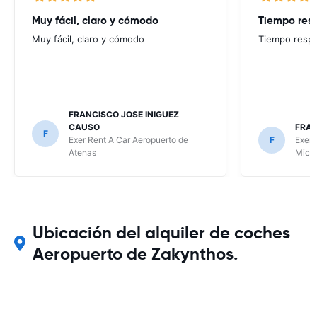
Muy fácil, claro y cómodo
Tiempo resp
Muy fácil, claro y cómodo
Tiempo respu
FRANCISCO JOSE INIGUEZ
CAUSO
FRAN
F
Exer Rent A Car Aeropuerto de
F
Exer 
Atenas
Mico
Ubicación del alquiler de coches
Aeropuerto de Zakynthos.