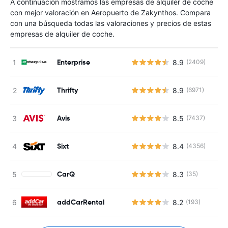
A continuación mostramos las empresas de alquiler de coche
con mejor valoración en Aeropuerto de Zakynthos. Compara
con una búsqueda todas las valoraciones y precios de estas
empresas de alquiler de coche.
Enterprise
8.9
(2409)
Thrifty
8.9
(6971)
Avis
8.5
(7437)
Sixt
8.4
(4356)
CarQ
8.3
(35)
addCarRental
8.2
(193)