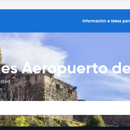
Información e ideas para
hes Aeropuerto d
usted
n