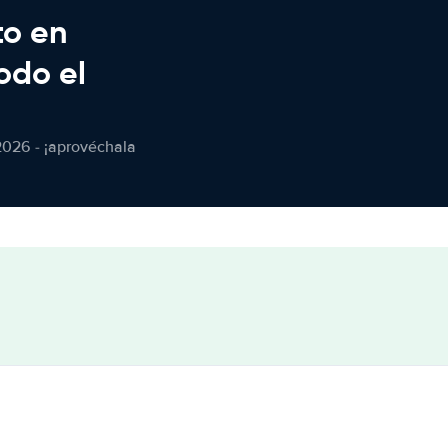
to en
odo el
2026 - ¡aprovéchala