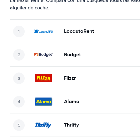
Lamezia Terme. Compara con una búsqueda todas las valor
alquiler de coche.
LocautoRent
Budget
Flizzr
Alamo
Thrifty