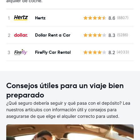
alquiler de coche.
Hertz
8.6
(8807)
N
Dollar Rent a Car
8.3
(5286)
N
FireFly Car Rental
8.2
(4033)
N
Consejos útiles para un viaje bien
preparado
¿Qué seguro debería seguir y qué pasa con el depósito? Lea
nuestros artículos con información útil y consejos para
asegurarse de que elige el alquiler correcto para usted.