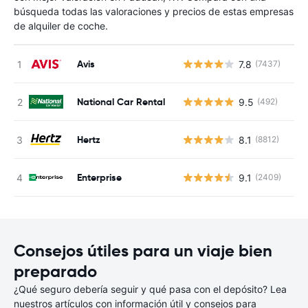
búsqueda todas las valoraciones y precios de estas empresas
de alquiler de coche.
Avis
7.8
(7437)
N
National Car Rental
9.5
(492)
N
Hertz
8.1
(8812)
N
Enterprise
9.1
(2409)
N
Consejos útiles para un viaje bien
preparado
¿Qué seguro debería seguir y qué pasa con el depósito? Lea
nuestros artículos con información útil y consejos para