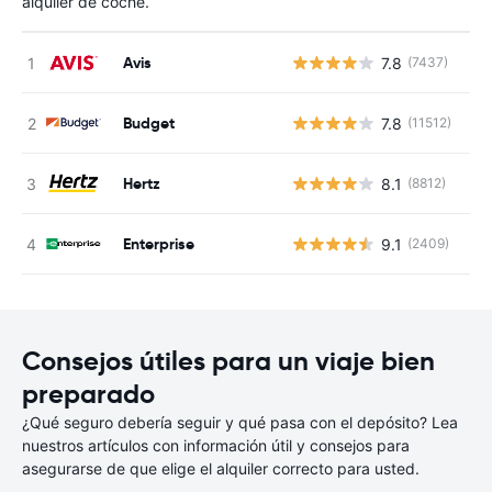
alquiler de coche.
Avis
7.8
(7437)
N
Budget
7.8
(11512)
N
Hertz
8.1
(8812)
N
Enterprise
9.1
(2409)
N
Consejos útiles para un viaje bien
preparado
¿Qué seguro debería seguir y qué pasa con el depósito? Lea
nuestros artículos con información útil y consejos para
asegurarse de que elige el alquiler correcto para usted.