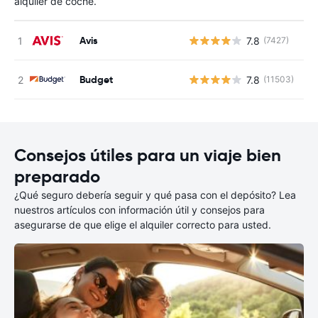
alquiler de coche.
Avis
7.8
(7427)
N
Budget
7.8
(11503)
N
Consejos útiles para un viaje bien
preparado
¿Qué seguro debería seguir y qué pasa con el depósito? Lea
nuestros artículos con información útil y consejos para
asegurarse de que elige el alquiler correcto para usted.