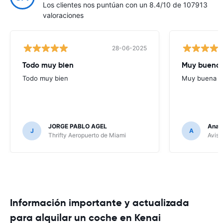
Los clientes nos puntúan con un 8.4/10 de 107913
valoraciones
28-06-2025
Todo muy bien
Muy buena
Todo muy bien
Muy buena
JORGE PABLO AGEL
Ana G
J
A
Thrifty Aeropuerto de Miami
Avis 
Información importante y actualizada
para alquilar un coche en Kenai