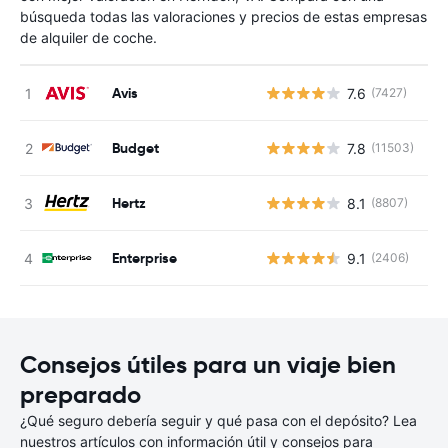
búsqueda todas las valoraciones y precios de estas empresas
de alquiler de coche.
Avis
7.6
(7427)
N
Budget
7.8
(11503)
N
Hertz
8.1
(8807)
N
Enterprise
9.1
(2406)
N
Consejos útiles para un viaje bien
preparado
¿Qué seguro debería seguir y qué pasa con el depósito? Lea
nuestros artículos con información útil y consejos para