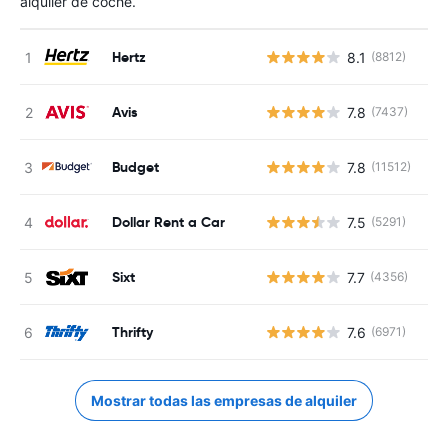
alquiler de coche.
Hertz
8.1
(8812)
N
Avis
7.8
(7437)
N
Budget
7.8
(11512)
N
Dollar Rent a Car
7.5
(5291)
N
Sixt
7.7
(4356)
N
Thrifty
7.6
(6971)
N
Mostrar todas las empresas de alquiler