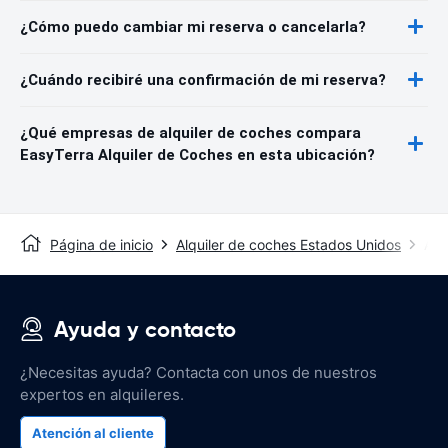
¿Cómo puedo cambiar mi reserva o cancelarla?
¿Cuándo recibiré una confirmación de mi reserva?
¿Qué empresas de alquiler de coches compara
EasyTerra Alquiler de Coches en esta ubicación?
Página de inicio
Alquiler de coches Estados Unidos
Alq
Ayuda y contacto
¿Necesitas ayuda? Contacta con unos de nuestros
expertos en alquileres.
Atención al cliente